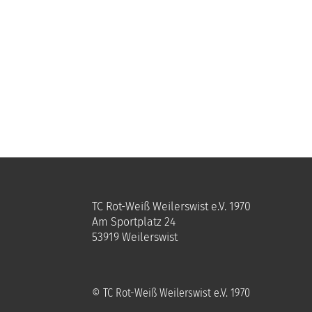
TC Rot-Weiß Weilerswist e.V. 1970
Am Sportplatz 24
53919 Weilerswist
© TC Rot-Weiß Weilerswist e.V