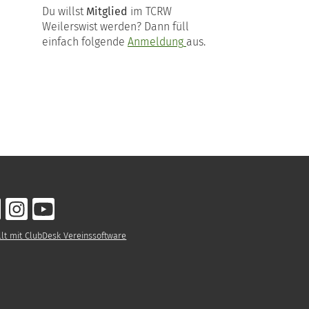
Du willst
Mitglied
im TCRW
Weilerswist werden? Dann füll
einfach folgende
Anmeldung
aus.
llt mit ClubDesk Vereinssoftware