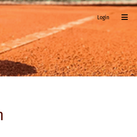
Login
n