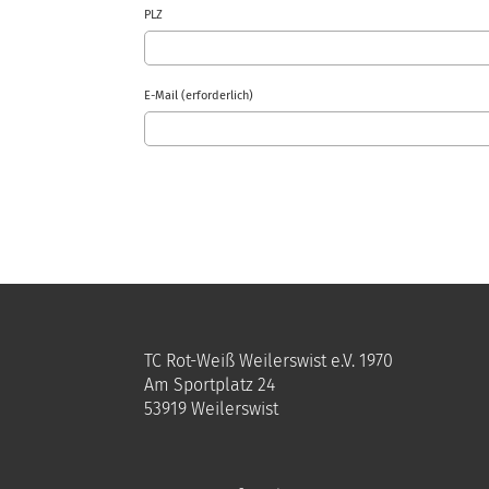
PLZ
E-Mail (erforderlich)
TC Rot-Weiß Weilerswist e.V. 1970
Am Sportplatz 24
53919 Weilerswist