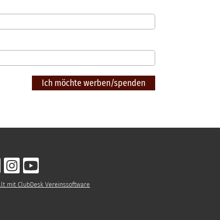
llt mit ClubDesk Vereinssoftware