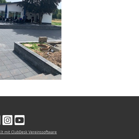
llt mit ClubDesk Vereinssoftware