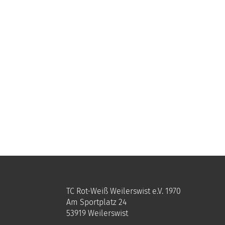
TC Rot-Weiß Weilerswist e.V. 1970
Am Sportplatz 24
53919 Weilerswist